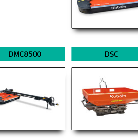
DMC8500
DSC