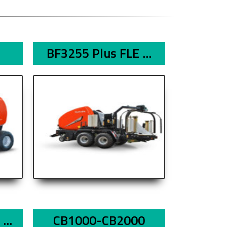
BF3255 Plus FLE ...
...
CB1000-CB2000