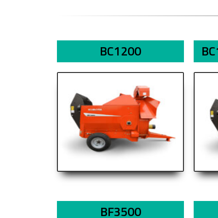
BC1200
BC
BF3500