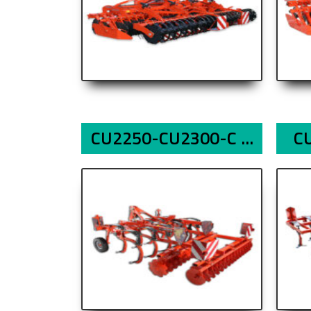
CU2250-CU2300-C ...
C