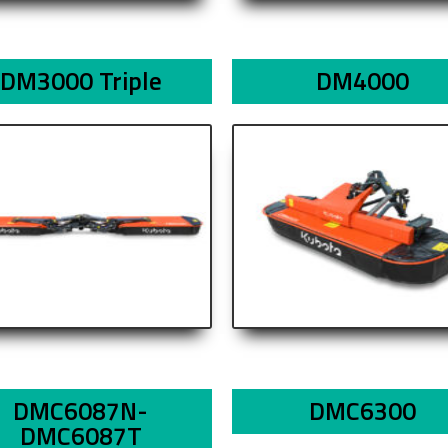
DM3000 Triple
DM4000
DMC6087N-
DMC6300
DMC6087T