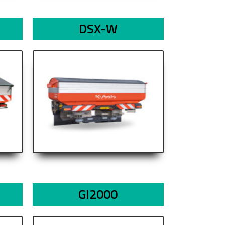
DSX-W
GI2000