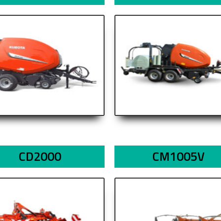
CD2000
CM1005V