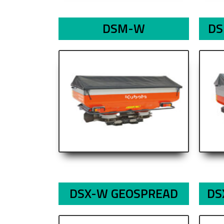
DSM-W
DS
DSX-W GEOSPREAD
DS