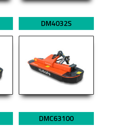
DM4032S
DMC63100